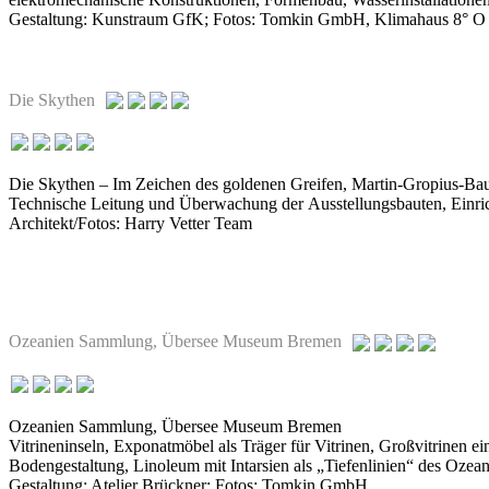
Gestaltung: Kunstraum GfK; Fotos: Tomkin GmbH, Klimahaus 8° 
Die Skythen
Die Skythen – Im Zeichen des goldenen Greifen, Martin-Gropius-Bau
Technische Leitung und Überwachung der Ausstellungsbauten, Einric
Architekt/Fotos: Harry Vetter Team
Ozeanien Sammlung, Übersee Museum Bremen
Ozeanien Sammlung, Übersee Museum Bremen
Vitrineninseln, Exponatmöbel als Träger für Vitrinen, Großvitrinen e
Bodengestaltung, Linoleum mit Intarsien als „Tiefenlinien“ des Ozea
Gestaltung: Atelier Brückner; Fotos: Tomkin GmbH