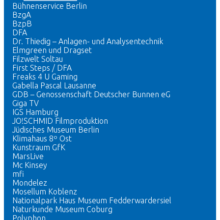
Bühnenservice Berlin
BzgA
BzpB
DFA
Dr. Thiedig – Anlagen- und Analysentechnik
Elmgreen und Dragset
Filzwelt Soltau
First Steps / DFA
Freaks 4 U Gaming
Gabella Pascal Lausanne
GDB – Genossenschaft Deutscher Bunnen eG
Giga TV
IGS Hamburg
JO!SCHMID Filmproduktion
Jüdisches Museum Berlin
Klimahaus 8º Ost
Kunstraum GfK
MarsLive
Mc Kinsey
mfi
Mondelez
Mosellum Koblenz
Nationalpark Haus Museum Fedderwardersiel
Naturkunde Museum Coburg
Polyphon