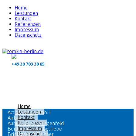
Home
Leistungen
Kontakt
Referenzen
Impressum
Datenschutz
+49 30 703 30 85
Home
Leistungen
Action Image GmbH
Kontakt
Airbus
Referenzen
Auburg Quelle Wagenfeld
Impressum
Berliner Wasserbetriebe
Datenschutz
Brinkmann & Partner